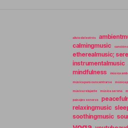
ambientm
alivio del estrés
calmingmusic
canción 
etherealmusic; ser
instrumentalmusic
mindfulness
música ambi
música para concentrarse
música p
música relajante
música serena
m
peaceful
paisajes sonoros
relaxingmusic
slee
soothingmusic
sou
yoga
youtubeaud