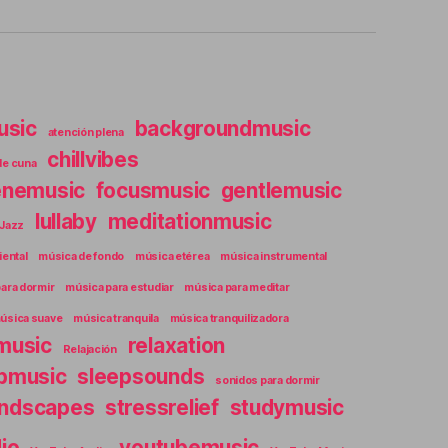
usic
backgroundmusic
atención plena
chillvibes
de cuna
enemusic
focusmusic
gentlemusic
lullaby
meditationmusic
Jazz
ental
música de fondo
música etérea
música instrumental
ara dormir
música para estudiar
música para meditar
úsica suave
música tranquila
música tranquilizadora
music
relaxation
Relajación
pmusic
sleepsounds
sonidos para dormir
ndscapes
stressrelief
studymusic
io
youtubemusic