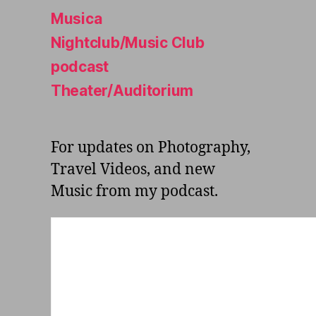
Musica
Nightclub/Music Club
podcast
Theater/Auditorium
For updates on Photography,
Travel Videos, and new
Music from my podcast.