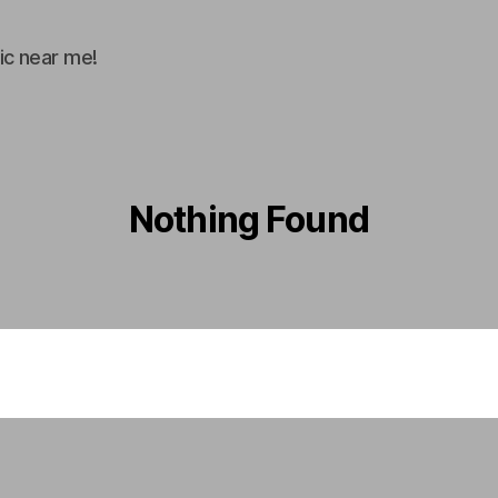
ic near me!
Nothing Found