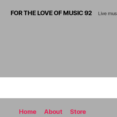
FOR THE LOVE OF MUSIC 92
Live mus
Home
About
Store